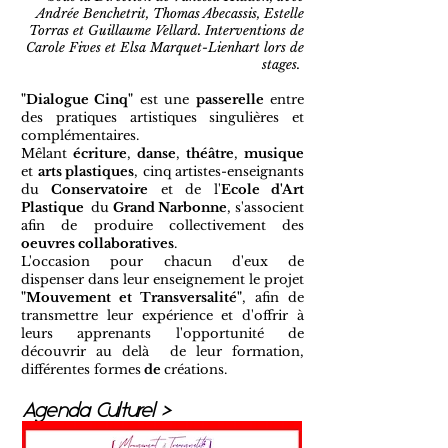
Andrée Benchetrit, Thomas Abecassis, Estelle
Torras et Guillaume Vellard.
Interventions de
Carole Fives et Elsa Marquet-Lienhart lors de
stages.
"Dialogue Cinq"
est une
passerelle
entre
des pratiques artistiques singulières et
complémentaires.
Mêlant
écriture
,
danse
,
théâtre
,
musique
et
arts plastiques
, c
inq artistes-enseignants
du
Conservatoire
et de l'
Ecole d'Art
Plastique
du
Grand Narbonne
, s'associent
afin de produire collectivement des
oeuvres collaboratives
.
L'occasion pour chacun d'eux de
dispenser dans leur enseignement le projet
"Mouvement et Transversalité"
, afin de
transmettre leur expérience et d'offrir à
leurs apprenants l'opportunité de
découvrir au delà de leur formation,
différentes formes
de
créations.
Agenda Culturel >