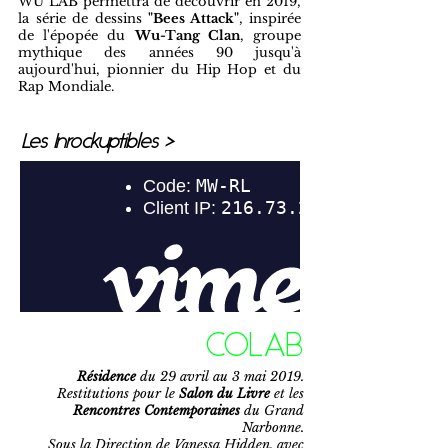
WU LAB permettra de découvrir en 2019,
la série de dessins
"Bees Attack"
, inspirée
de l'épopée du
Wu-Tang Clan
, groupe
mythique des années 90 jusqu'à
aujourd'hui, pionnier du Hip Hop et du
Rap Mondiale.
Les Inrockuptibles >
COLAB
Résidence
du 29 avril au 3 mai 2019.
Restitutions pour le
Salon du Livre
et les
Rencontres Contemporaines
du Gr
and
Narbonne.
Sous la Direction de Vanessa Hidden, avec