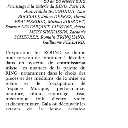
20 au 28 octobre 2012
Vernissage à la Galerie du RING, Paris 13.​
Avec Halida BOUGHRIET, Naïs
BUCCIALI, Julien DEPREZ, David
FRACHEBOUD, Michael JOURDET,
Sabrina LESTARQUIT, LIDWINE, Astrid
MERY SINIVASSIN, Zacharie
SCHEURER, Romain TRINQUAND,
Guillaume VELLARD.
L’exposition 1er ROUND se donne
pour mission de continuer à dévoiler,
dans un système de
commissariat
mixte
, les nuances de la palette du
RING; notamment dans le choix des
pièces et des médiums, de la mise en
scène et de l’occupation de
l’espace:
Musique, performance,
peinture, photo reportage, tissu,
mécanique, folk, électro, vidéo
et documentaire.
Gala
où découvrir les
acteurs de la jeune création
contemporaine,
scène
de
confrontation entre des artistes divers
et des pratiques opposées,
jeu