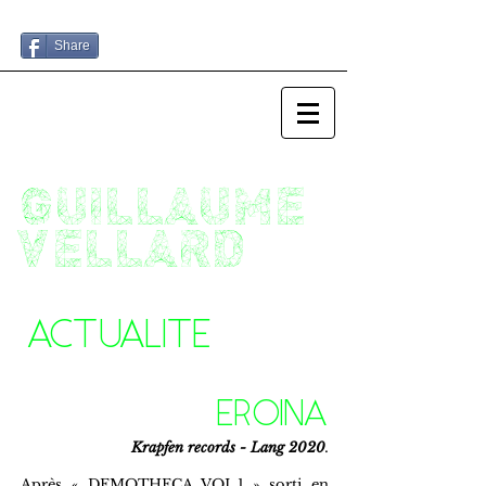
Share
GUILLAUME
VELLARD
ACTUALITE
EROINA
Krapfen records - Lang 2020
.
Après « DEMOTHECA VOL.1 » sorti en