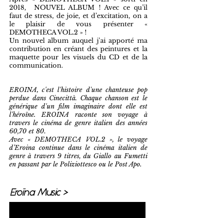
2018,
NOUVEL ALBUM ! Avec ce qu’il
faut de stress, de joie, et d’excitation, on a
le plaisir de vous présenter «
DEMOTHECA VOL.2 » !
Un nouvel album auquel j'ai apporté ma
contribution en créant des peintures et la
maquette pour les visuels du CD et de la
communication.
EROINA, c'est l'histoire d'une chanteuse pop
perdue dans Cinecittà. Chaque chanson est le
générique d'un film imaginaire dont elle est
l'héroïne. EROINA raconte son voyage à
travers le cinéma de genre italien des années
60,70 et 80.
Avec
« DEMOTHECA VOL.2 », l
e voyage
d’Eroina continue dans le cinéma italien de
genre à travers 9 titres, du Giallo au Fumetti
en passant par le Poliziottesco ou le Post Apo.
Eroïna Music >